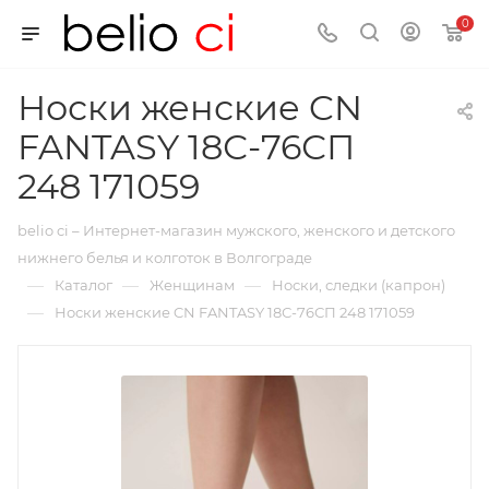
0
Носки женские CN
FANTASY 18С-76СП
248 171059
belio ci – Интернет-магазин мужского, женского и детского
нижнего белья и колготок в Волгограде
—
—
—
Каталог
Женщинам
Носки, следки (капрон)
—
Носки женские CN FANTASY 18С-76СП 248 171059