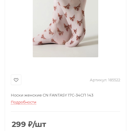
Артикул:
185522
Носки женские CN FANTASY 17С-34СП 143
Подробности
299
₽
/шт