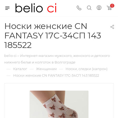
0
Носки женские CN
FANTASY 17С-34СП 143
185522
belio ci – Интернет-магазин мужского, женского и детского
нижнего белья и колготок в Волгограде
—
—
—
Каталог
Женщинам
Носки, следки (капрон)
—
Носки женские CN FANTASY 17С-34СП 143 185522