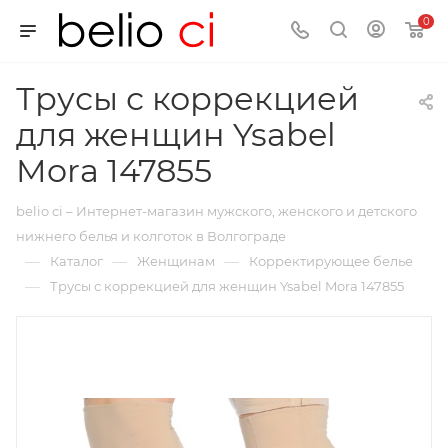
0
Трусы с коррекцией
для женщин Ysabel
Mora 147855
belio ci – Интернет-магазин мужского, женского и детского
нижнего белья и колготок в Волгограде
—
—
—
Каталог
Женщинам
Корректирующее белье
—
Трусы с коррекцией для женщин Ysabel Mora 147855