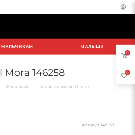
МАЛЬЧИКАМ
МАЛЫШИ
0
 Mora 146258
0
—
—
—
Женщинам
Корректирующее белье
Артикул:
146258