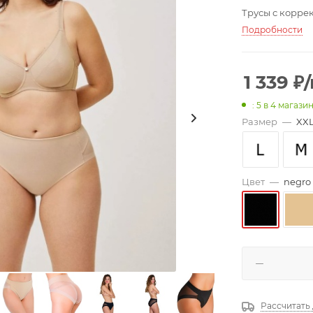
Трусы с корре
Подробности
1 339
₽
: 5
в 4 магази
Размер
—
XX
Цвет
—
negro
Рассчитать