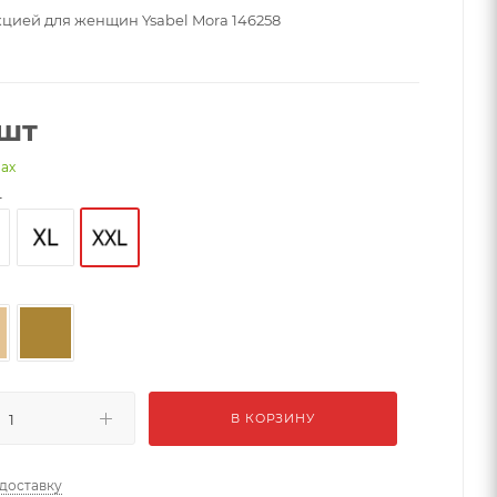
кцией для женщин Ysabel Mora 146258
/шт
нах
L
В КОРЗИНУ
 доставку