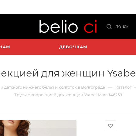
ПОИСК
НАМ
ДЕВОЧКАМ
рекцией для женщин Ysabel
—
 и детского нижнего белья и колготок в Волгограде
Каталог
Трусы с коррекцией для женщин Ysabel Mora 146258