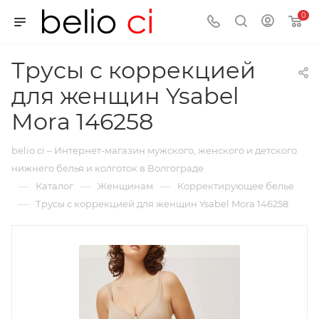
0
Трусы с коррекцией
для женщин Ysabel
Mora 146258
belio ci – Интернет-магазин мужского, женского и детского
нижнего белья и колготок в Волгограде
—
—
—
Каталог
Женщинам
Корректирующее белье
—
Трусы с коррекцией для женщин Ysabel Mora 146258