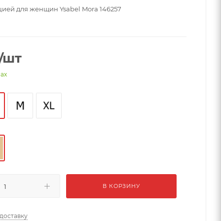
цией для женщин Ysabel Mora 146257
/шт
нах
В КОРЗИНУ
 доставку