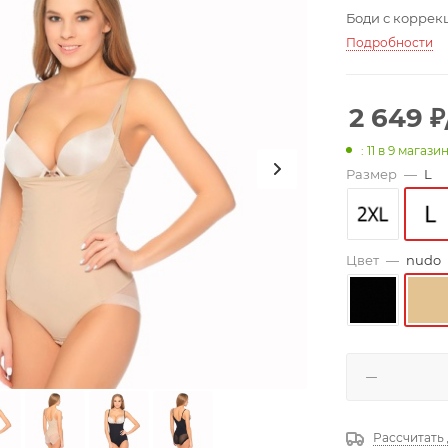
Боди с коррек
Подробности
2 649
₽
: 11
в 9 магази
Размер
—
L
Цвет
—
nudo
Рассчитать