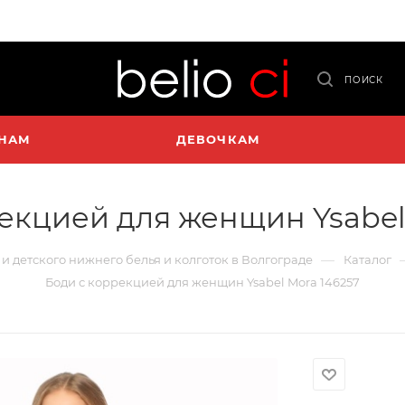
ПОИСК
НАМ
ДЕВОЧКАМ
екцией для женщин Ysabel
—
 и детского нижнего белья и колготок в Волгограде
Каталог
Боди с коррекцией для женщин Ysabel Mora 146257