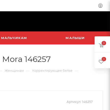
МАЛЬЧИКАМ
МАЛЫШИ
0
 Mora 146257
0
—
—
—
Женщинам
Корректирующее белье
Артикул:
146257