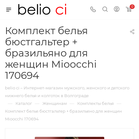
0
Комплект белья
бюстгальтер +
бразильяно для
женщин Mioocchi
170694
belio ci – Интернет-магазин мужского, женского и детского
нижнего белья и колготок в Волгограде
—
—
—
—
Каталог
Женщинам
Комплекты белья
Комплект белья бюстгальтер + бразильяно для женщин
Mioocchi 170694