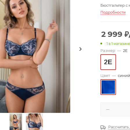
Бюстгальтер с 
Подробности
2 999
₽
: 1
в 1 магазин
Размер
—
2E
Цвет
—
сини
Рассчитать