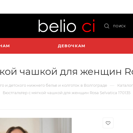
ПОИСК
НАМ
ДЕВОЧКАМ
кой чашкой для женщин Ros
—
го и детского нижнего белья и колготок в Волгограде
Каталог
Бюстгальтер с мягкой чашкой для женщин Rosa Selvatica 170135