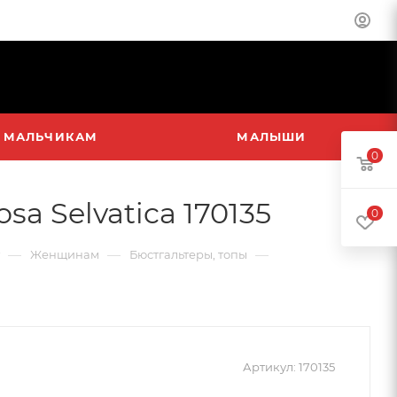
МАЛЬЧИКАМ
МАЛЫШИ
0
a Selvatica 170135
0
—
—
—
Женщинам
Бюстгальтеры, топы
Артикул:
170135