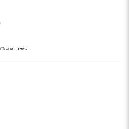
й
4% спандекс