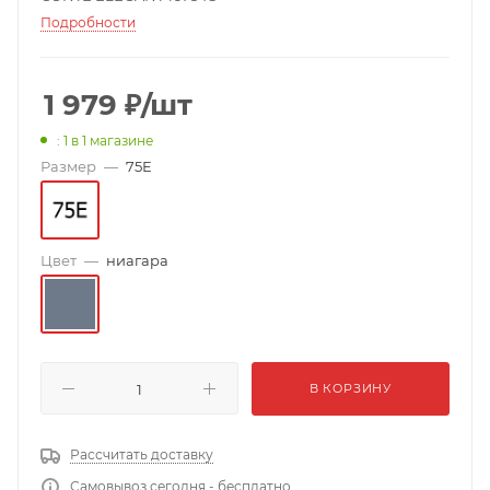
Подробности
1 979
₽
/шт
: 1
в 1 магазине
Размер
—
75E
Цвет
—
ниагара
В КОРЗИНУ
Рассчитать доставку
Самовывоз сегодня - бесплатно