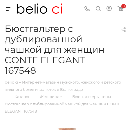
0
Бюстгальтер с
дублированной
чашкой для женщин
CONTE ELEGANT
167548
belio ci – Интернет-магазин мужского, женского и детского
нижнего белья и колготок в Волгограде
—
—
—
—
Каталог
Женщинам
Бюстгальтеры, топы
Бюстгальтер с дублированной чашкой для женщин CONTE
ELEGANT 167548