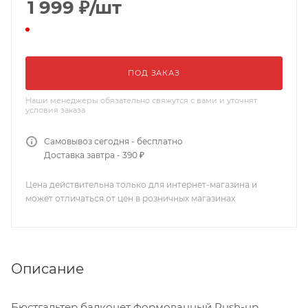
1 999
₽
/шт
ПОД ЗАКАЗ
Наши менеджеры обязательно свяжутся с вами и уточнят
условия заказа
Самовывоз сегодня - бесплатно
Доставка завтра - 390 ₽
Цена действительна только для интернет-магазина и
может отличаться от цен в розничных магазинах
Описание
Бюстгальтер балконет формованный Push-up.