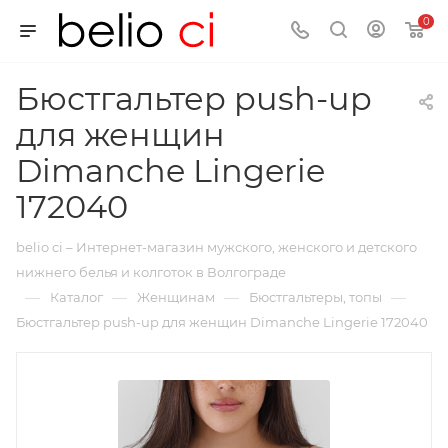
0
Бюстгальтер push-up
для женщин
Dimanche Lingerie
172040
belio ci – Интернет-магазин мужского, женского и детского
нижнего белья и колготок в Волгограде
—
—
—
—
Каталог
Женщинам
Бюстгальтеры, топы
Бюстгальтер push-up для женщин Dimanche Lingerie 172040