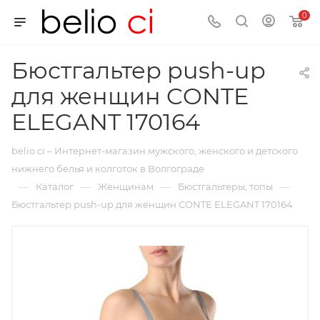
0
Бюстгальтер push-up
для женщин CONTE
ELEGANT 170164
belio ci – Интернет-магазин мужского, женского и детского
нижнего белья и колготок в Волгограде
—
—
—
—
Каталог
Женщинам
Бюстгальтеры, топы
Бюстгальтер push-up для женщин CONTE ELEGANT 170164