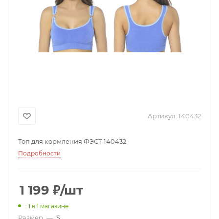
Артикул:
140432
Топ для кормления ФЭСТ 140432
Подробности
1 199
₽
/шт
: 1
в 1 магазине
Размер
—
S