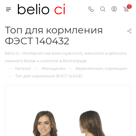
0
Топ для кормления
ФЭСТ 140432
belio ci – Интернет-магазин мужского, женского и детского
нижнего белья и колготок в Волгограде
—
—
—
Каталог
Женщинам
Беременным, кормящим
—
Топ для кормления ФЭСТ 140432