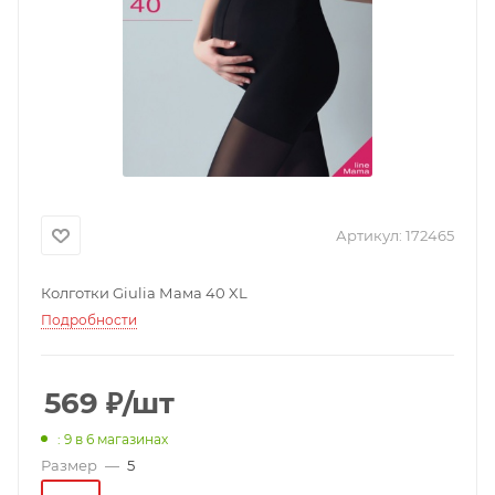
Артикул:
172465
Колготки Giulia Мама 40 XL
Подробности
569
₽
/шт
: 9
в 6 магазинах
Размер
—
5