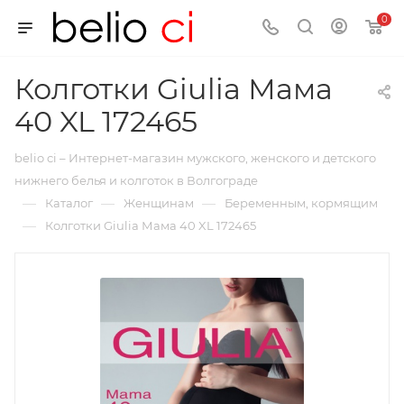
0
Колготки Giulia Мама
40 XL 172465
belio ci – Интернет-магазин мужского, женского и детского
нижнего белья и колготок в Волгограде
—
—
—
Каталог
Женщинам
Беременным, кормящим
—
Колготки Giulia Мама 40 XL 172465