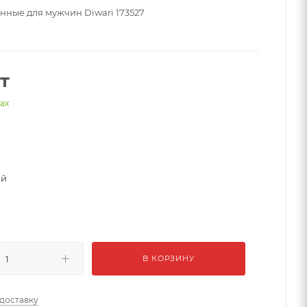
нные для мужчин Diwari 173527
т
нах
ый
В КОРЗИНУ
 доставку