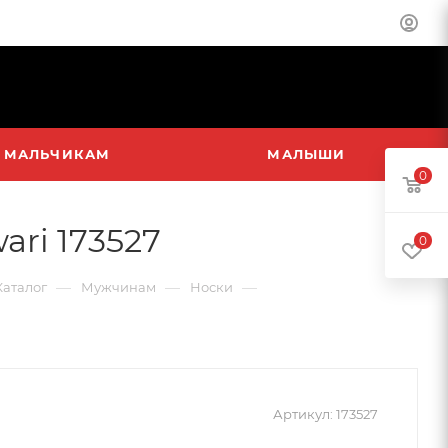
МАЛЬЧИКАМ
МАЛЫШИ
0
ri 173527
0
—
—
—
Каталог
Мужчинам
Носки
Артикул:
173527