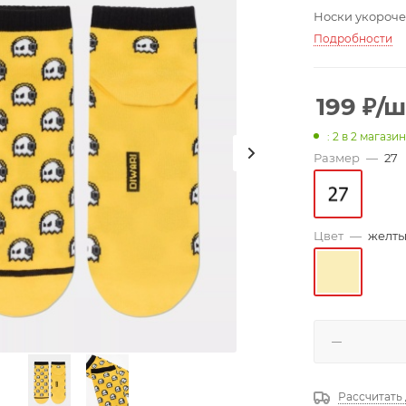
Носки укороче
Подробности
199
₽
/ш
: 2
в 2 магази
Размер
—
27
Цвет
—
желт
Рассчитать