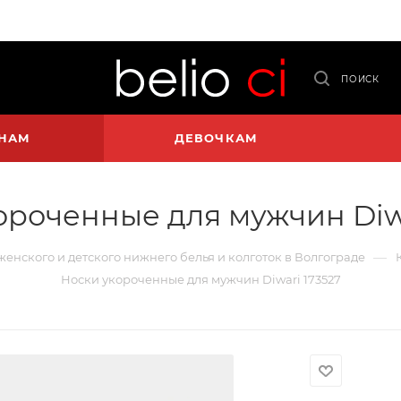
ПОИСК
НАМ
ДЕВОЧКАМ
ороченные для мужчин Diwa
—
 женского и детского нижнего белья и колготок в Волгограде
Носки укороченные для мужчин Diwari 173527