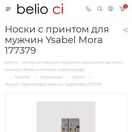
0
Носки с принтом для
мужчин Ysabel Mora
177379
belio ci – Интернет-магазин мужского, женского и детского
нижнего белья и колготок в Волгограде
—
—
—
—
Каталог
Мужчинам
Носки
Носки с принтом для мужчин Ysabel Mora 177379