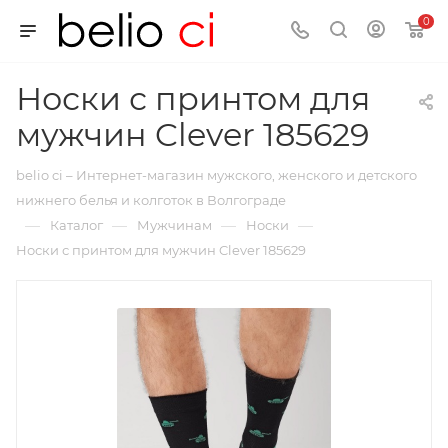
0
Носки с принтом для
мужчин Clever 185629
belio ci – Интернет-магазин мужского, женского и детского
нижнего белья и колготок в Волгограде
—
—
—
—
Каталог
Мужчинам
Носки
Носки с принтом для мужчин Clever 185629