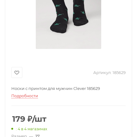
Артикул:
185629
Носки с принтом для мужчин Clever 185629
Подробности
179
₽
/шт
: 4
в 4 магазинах
Размер
—
27