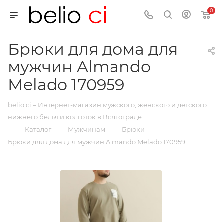
0
Брюки для дома для
мужчин Almando
Melado 170959
belio ci – Интернет-магазин мужского, женского и детского
нижнего белья и колготок в Волгограде
—
—
—
—
Каталог
Мужчинам
Брюки
Брюки для дома для мужчин Almando Melado 170959