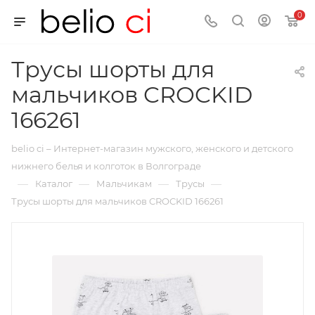
0
Трусы шорты для
мальчиков CROCKID
166261
belio ci – Интернет-магазин мужского, женского и детского
нижнего белья и колготок в Волгограде
—
—
—
—
Каталог
Мальчикам
Трусы
Трусы шорты для мальчиков CROCKID 166261