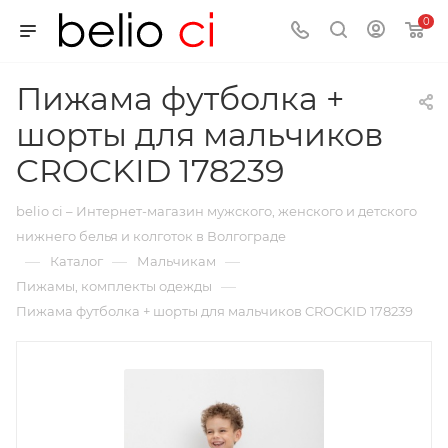
0
Пижама футболка +
шорты для мальчиков
CROCKID 178239
belio ci – Интернет-магазин мужского, женского и детского
нижнего белья и колготок в Волгограде
—
—
—
Каталог
Мальчикам
—
Пижамы, комплекты одежды
Пижама футболка + шорты для мальчиков CROCKID 178239