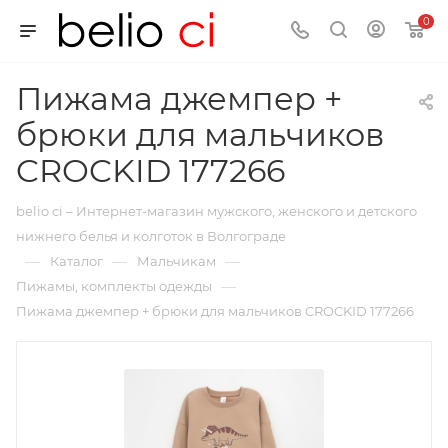
0
Пижама джемпер +
брюки для мальчиков
CROCKID 177266
belio ci – Интернет-магазин мужского, женского и детского
нижнего белья и колготок в Волгограде
—
—
—
Каталог
Мальчикам
—
Пижамы, комплекты одежды
Пижама джемпер + брюки для мальчиков CROCKID 177266