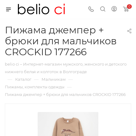
0
Пижама джемпер +
брюки для мальчиков
CROCKID 177266
belio ci – Интернет-магазин мужского, женского и детского
нижнего белья и колготок в Волгограде
—
—
—
Каталог
Мальчикам
—
Пижамы, комплекты одежды
Пижама джемпер + брюки для мальчиков CROCKID 177266