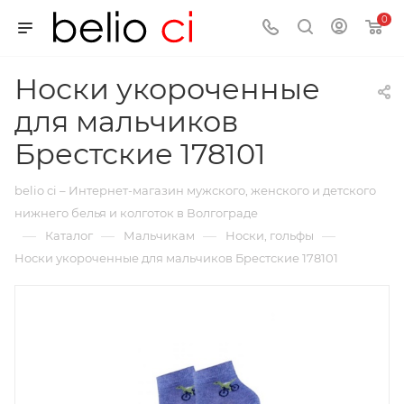
0
Носки укороченные
для мальчиков
Брестские 178101
belio ci – Интернет-магазин мужского, женского и детского
нижнего белья и колготок в Волгограде
—
—
—
—
Каталог
Мальчикам
Носки, гольфы
Носки укороченные для мальчиков Брестские 178101